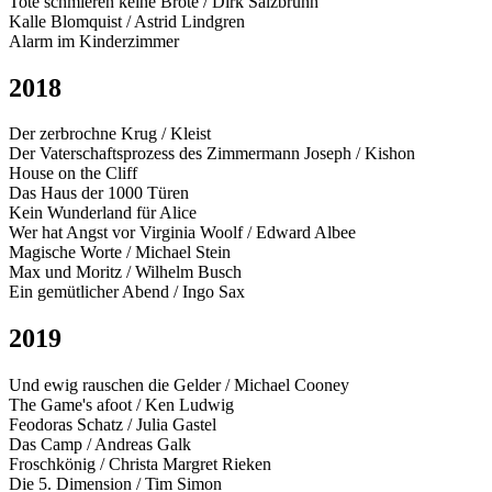
Tote schmieren keine Brote / Dirk Salzbrunn
Kalle Blomquist / Astrid Lindgren
Alarm im Kinderzimmer
2018
Der zerbrochne Krug / Kleist
Der Vaterschaftsprozess des Zimmermann Joseph / Kishon
House on the Cliff
Das Haus der 1000 Türen
Kein Wunderland für Alice
Wer hat Angst vor Virginia Woolf / Edward Albee
Magische Worte / Michael Stein
Max und Moritz / Wilhelm Busch
Ein gemütlicher Abend / Ingo Sax
2019
Und ewig rauschen die Gelder / Michael Cooney
The Game's afoot / Ken Ludwig
Feodoras Schatz / Julia Gastel
Das Camp / Andreas Galk
Froschkönig / Christa Margret Rieken
Die 5. Dimension / Tim Simon