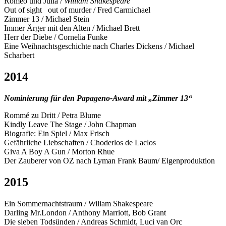
Romeo und Julia /
William Shakespeare
Out of sight out of murder / Fred Carmichael
Zimmer 13 / Michael Stein
Immer Ärger mit den Alten / Michael Brett
Herr der Diebe / Cornelia Funke
Eine Weihnachtsgeschichte nach Charles Dickens / Michael
Scharbert
2014
Nominierung für den Papageno-Award mit „Zimmer 13“
Rommé zu Dritt / Petra Blume
Kindly Leave The Stage / John Chapman
Biografie: Ein Spiel / Max Frisch
Gefährliche Liebschaften / Choderlos de Laclos
Giva A Boy A Gun / Morton Rhue
Der Zauberer von OZ nach Lyman Frank Baum/ Eigenproduktion
2015
Ein Sommernachtstraum / Wiliam Shakespeare
Darling Mr.London / Anthony Marriott, Bob Grant
Die sieben Todsünden / Andreas Schmidt, Luci van Orc