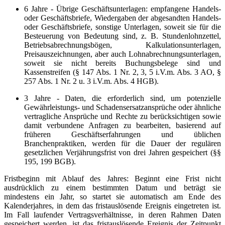
6 Jahre - Übrige Geschäftsunterlagen: empfangene Handels-
oder Geschäftsbriefe, Wiedergaben der abgesandten Handels-
oder Geschäftsbriefe, sonstige Unterlagen, soweit sie für die
Besteuerung von Bedeutung sind, z. B. Stundenlohnzettel,
Betriebsabrechnungsbögen, Kalkulationsunterlagen,
Preisauszeichnungen, aber auch Lohnabrechnungsunterlagen,
soweit sie nicht bereits Buchungsbelege sind und
Kassenstreifen (§ 147 Abs. 1 Nr. 2, 3, 5 i.V.m. Abs. 3 AO, §
257 Abs. 1 Nr. 2 u. 3 i.V.m. Abs. 4 HGB).
3 Jahre - Daten, die erforderlich sind, um potenzielle
Gewährleistungs- und Schadensersatzansprüche oder ähnliche
vertragliche Ansprüche und Rechte zu berücksichtigen sowie
damit verbundene Anfragen zu bearbeiten, basierend auf
früheren Geschäftserfahrungen und üblichen
Branchenpraktiken, werden für die Dauer der regulären
gesetzlichen Verjährungsfrist von drei Jahren gespeichert (§§
195, 199 BGB).
Fristbeginn mit Ablauf des Jahres: Beginnt eine Frist nicht
ausdrücklich zu einem bestimmten Datum und beträgt sie
mindestens ein Jahr, so startet sie automatisch am Ende des
Kalenderjahres, in dem das fristauslösende Ereignis eingetreten ist.
Im Fall laufender Vertragsverhältnisse, in deren Rahmen Daten
gespeichert werden, ist das fristauslösende Ereignis der Zeitpunkt